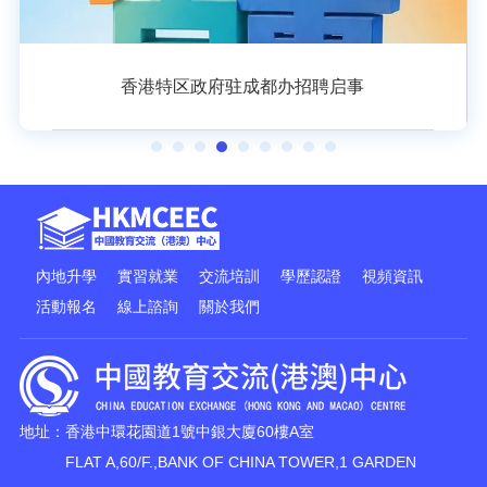
香港特区政府驻成都办招聘启事
內地升學
實習就業
交流培訓
學歷認證
視頻資訊
活動報名
線上諮詢
關於我們
地址：香港中環花園道1號中銀大廈60樓A室
FLAT A,60/F.,BANK OF CHINA TOWER,1 GARDEN