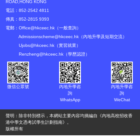
ROAD,HONG KONG
電話：852-2542 4811
傳真：852-2815 9393
電郵：
Office@hkceec.hk
（一般查詢）
Admissionscheme@hkceec.hk
（內地升學及短期交流）
Ujobs@hkceec.hk
（實習就業）
Renzheng@hkceec.hk
（學歷認證）
微信公眾號
內地升學咨
內地升學咨
詢
詢
WhatsApp
WeChat
聲明：除非特別標示，本網站主要內容均摘編自《內地高校招收香
港中學文憑考試學生計劃指南》。
版權所有