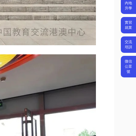
內地
升學
實習
就業
交流
培訓
微信
公眾
號