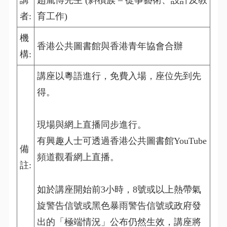
講
趙胤博先生 (斜槓族 – 從事藝術、設計及教
者:
育工作)
機
香港公共圖書館與香港青年協會合辦
構:
講座以粵語進行，免費入場，座位先到先
得。
現場與網上直播同步進行。
有興趣人士可透過香港公共圖書館YouTube
備
頻道觀看網上直播。
註:
如於講座開始前3小時，8號或以上熱帶氣
旋警告信號或黑色暴雨警告信號或政府發
出的「極端情況」公布仍然生效，講座將