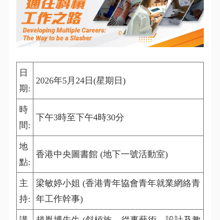
日
2026年5月24日(星期日)
期:
時
下午3時至下午4時30分
間:
地
香港中央圖書館 (地下一號活動室)
點:
主
梁敏婷小姐 (香港青年協會青年就業網絡青
持:
年工作幹事)