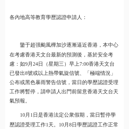
各內地高等教育學歷認證申請人：
鑒于超强颱風樺加沙逐漸逼近香港，本中心
在考慮香港天文台最新的預測後，基於安全考
慮：如
9
月
24
日（星期三）早上7:00香港天文台
已發出8號或以上熱帶氣旋信號、「極端情況」
公布或黑色暴雨警告信號，
當日
的學歷認證受理
工作
將
暫停，請
申請人
出門前留意香港天文台天
氣預報
。
10
月
1
日是香港法定公衆假期，當日暫停學
歷認證受理工作
1
天。
10
月
8
日學歷認證工作正常