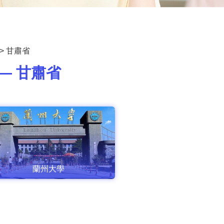
>
甘肅省
— 甘肅省
蘭州大學