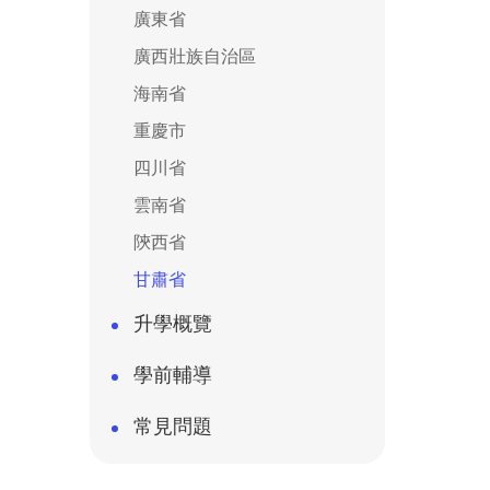
廣東省
廣西壯族自治區
海南省
重慶市
四川省
雲南省
陝西省
甘肅省
升學概覽
學前輔導
常見問題