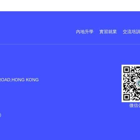
內地升學
實習就業
交流培
ROAD,HONG KONG
微信
）