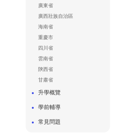
廣東省
廣西壯族自治區
海南省
重慶市
四川省
雲南省
陝西省
甘肅省
升學概覽
學前輔導
常見問題