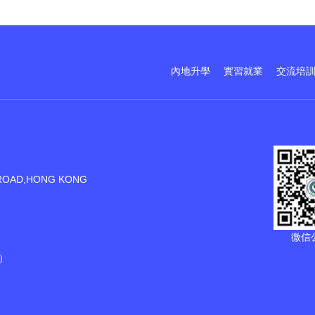
內地升學
實習就業
交流培
ROAD,HONG KONG
微信
）