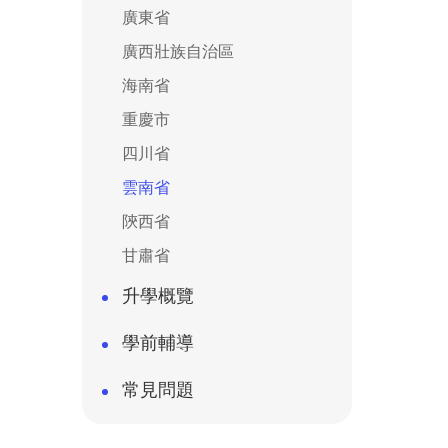
廣東省
廣西壯族自治區
海南省
重慶市
四川省
雲南省
陝西省
甘肅省
升學概覽
學前輔導
常見問題