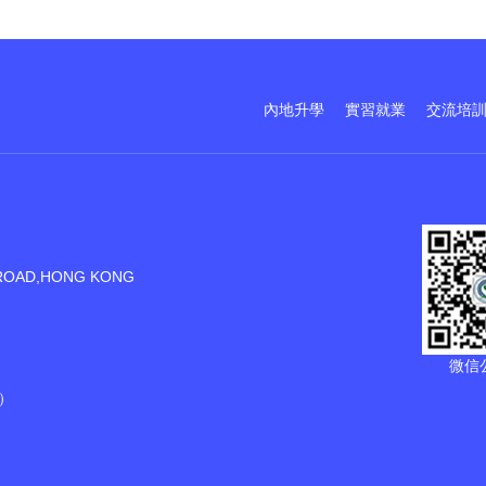
內地升學
實習就業
交流培
ROAD,HONG KONG
微信
）