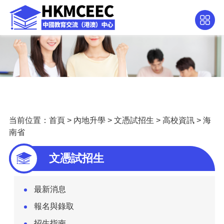
当前位置：
首頁
>
內地升學
>
文憑試招生
>
高校資訊
>
海
南省
文憑試招生
最新消息
報名與錄取
招生指南