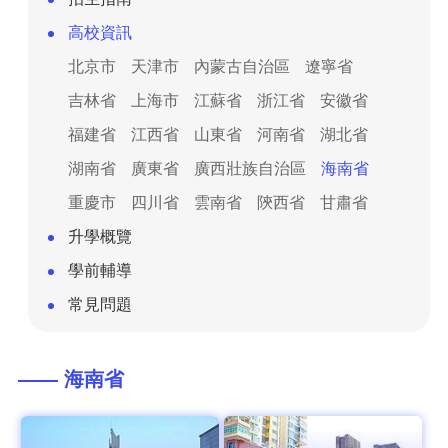
高校資訊
北京市
天津市
內蒙古自治區
遼寧省
吉林省
上海市
江蘇省
浙江省
安徽省
福建省
江西省
山東省
河南省
湖北省
湖南省
廣東省
廣西壯族自治區
海南省
重慶市
四川省
雲南省
陝西省
甘肅省
升學概覽
學前輔導
常見問題
—— 海南省