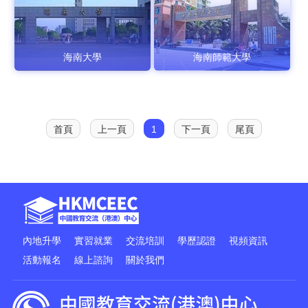
海南大學
海南師範大學
首頁
上一頁
1
下一頁
尾頁
內地升學
實習就業
交流培訓
學歷認證
視頻資訊
活動報名
線上諮詢
關於我們